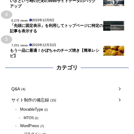
いざという時のためのWebサイトデータのバック
アップ
4
2015年12月8日
8,278 views
「先頭に固定表示」を利用してトップページに特定の
記事を表示する
5
2015年12月31日
7,051 views
もう一品に最適！かぼちゃのチーズ焼き【簡単レシ
ピ】
カテゴリ
Q&A
(4)
サイト制作の備忘録
(15)
MovableType
(2)
MTOS
(2)
WordPress
(7)