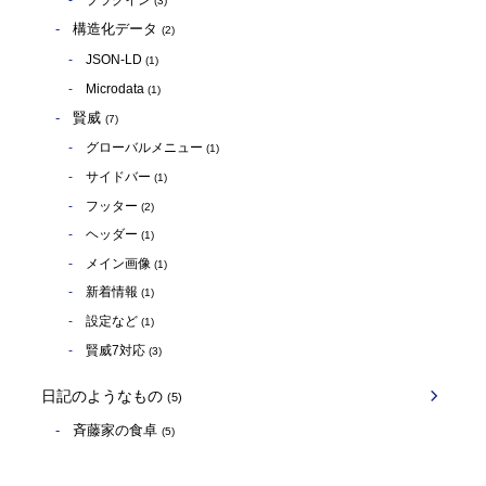
プラグイン
(3)
構造化データ
(2)
JSON-LD
(1)
Microdata
(1)
賢威
(7)
グローバルメニュー
(1)
サイドバー
(1)
フッター
(2)
ヘッダー
(1)
メイン画像
(1)
新着情報
(1)
設定など
(1)
賢威7対応
(3)
日記のようなもの
(5)
斉藤家の食卓
(5)