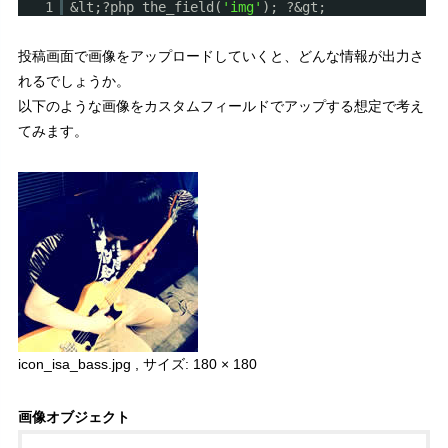
1
&lt;?php the_field(
'img'
); ?&gt;
投稿画面で画像をアップロードしていくと、どんな情報が出力さ
れるでしょうか。
以下のような画像をカスタムフィールドでアップする想定で考え
てみます。
icon_isa_bass.jpg , サイズ: 180 × 180
画像オブジェクト