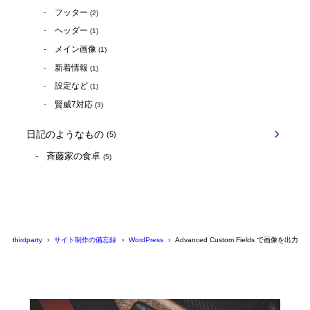
フッター
(2)
ヘッダー
(1)
メイン画像
(1)
新着情報
(1)
設定など
(1)
賢威7対応
(3)
日記のようなもの
(5)
斉藤家の食卓
(5)
thirdparty
サイト制作の備忘録
WordPress
Advanced Custom Fields で画像を出力