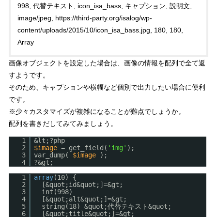
998, 代替テキスト, icon_isa_bass, キャプション, 説明文,
image/jpeg, https://third-party.org/isalog/wp-
content/uploads/2015/10/icon_isa_bass.jpg, 180, 180,
Array
画像オブジェクトを設定した場合は、画像の情報を配列で全て返
すようです。
そのため、キャプションや横幅など個別で出力したい場合に便利
です。
※少々カスタマイズが複雑になることが難点
でしょうか。
配列を書きだしてみてみましょう。
1
&lt;?php
2
$image
= get_field(
'img'
);
3
var_dump(
$image
);
4
?&gt;
1
array
(10) {
2
[&quot;id&quot;]=&gt;
3
int(998)
4
[&quot;alt&quot;]=&gt;
5
string(18) &quot;代替テキスト&quot;
6
[&quot;title&quot;]=&gt;