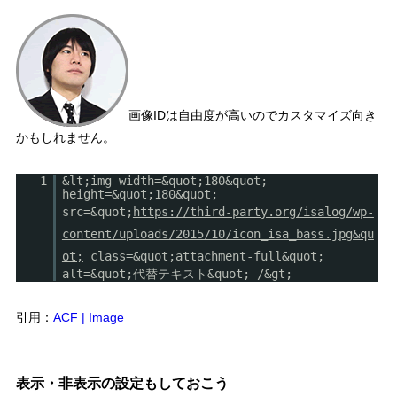
画像IDは自由度が高いのでカスタマイズ向き
かもしれません。
1
&lt;img width=&quot;180&quot;
height=&quot;180&quot;
src=&quot;
https://third-party.org/isalog/wp-
content/uploads/2015/10/icon_isa_bass.jpg&qu
ot;
class=&quot;attachment-full&quot;
alt=&quot;代替テキスト&quot; /&gt;
引用：
ACF | Image
表示・非表示の設定もしておこう