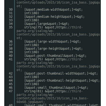
content/uploads/2015/10/icon_isa_bass.jpg&qu
ot;
30
[&quot;medium-width&quot;]=&gt;
31
int(180)
32
[&quot;medium-height&quot;]=&gt;
33
int(180)
34
[&quot;large&quot;]=&gt;
35
string(75) &quot;https:
//third-
party.org/isalog/wp-
content/uploads/2015/10/icon_isa_bass.jpg&qu
ot;
36
[&quot;large-width&quot;]=&gt;
37
int(180)
38
[&quot;large-height&quot;]=&gt;
39
int(180)
40
[&quot;post-thumbnail&quot;]=&gt;
41
string(75) &quot;https:
//third-
party.org/isalog/wp-
content/uploads/2015/10/icon_isa_bass.jpg&qu
ot;
42
[&quot;post-thumbnail-width&quot;]=&gt;
43
int(180)
44
[&quot;post-thumbnail-height&quot;]=&gt;
45
int(180)
46
[&quot;small_thumbnail&quot;]=&gt;
47
string(81) &quot;https:
//third-
party.org/isalog/wp-
content/uploads/2015/10/icon_isa_bass-
60x60.jpg&quot;
48
[&quot;small_thumbnail-width&quot;]=&gt;