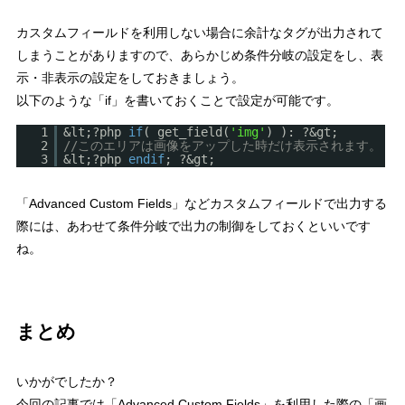
カスタムフィールドを利用しない場合に余計なタグが出力されて
しまうことがありますので、
あらかじめ条件分岐の設定をし、表
示・非表示の設定
をしておきましょう。
以下のような
「if」
を書いておくことで設定が可能です。
1
&lt;?php
if
( get_field(
'img'
) ): ?&gt;
2
//このエリアは画像をアップした時だけ表示されます。
3
&lt;?php
endif
; ?&gt;
「Advanced Custom Fields」などカスタムフィールドで出力する
際には、あわせて条件分岐で出力の制御をしておくといいです
ね。
まとめ
いかがでしたか？
今回の記事では「Advanced Custom Fields」を利用した際の「画