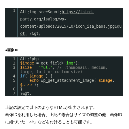
1
&lt;img src=&quot;
https://third-
party.org/isalog/wp-
content/uploads/2015/10/icon_isa_bass.jpg&qu
ot;
/&gt;
●画像 ID
1
&lt;?php
2
$image
= get_field(
'img'
);
3
$size
=
'full'
;
// (thumbnail, medium,
large, full or custom size)
4
if
(
$image
) {
5
echo
wp_get_attachment_image(
$image
,
$size
);
6
}
7
?&gt;
上記の設定で以下のようなHTMLが出力されます。
画像IDを利用した場合、上記の場合はサイズの調整の他、画像ID
に紐づいた「alt」などを付けることも可能です。