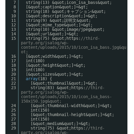
7
string(13) &quot;icon_isa_bass&quot;
8
[&quot;caption&quot;]=&gt;
9
string(18) &quot;キャプション&quot;
10
[&quot;description&quot;]=&gt;
11
string(9) &quot;説明文&quot;
12
[&quot;mime_type&quot;]=&gt;
13
string(10) &quot;image/jpeg&quot;
14
[&quot;url&quot;]=&gt;
15
string(75) &quot;https:
//third-
party.org/isalog/wp-
content/uploads/2015/10/icon_isa_bass.jpg&qu
ot;
16
[&quot;width&quot;]=&gt;
17
int(180)
18
[&quot;height&quot;]=&gt;
19
int(180)
20
[&quot;sizes&quot;]=&gt;
21
array
(18) {
22
[&quot;thumbnail&quot;]=&gt;
23
string(83) &quot;https:
//third-
party.org/isalog/wp-
content/uploads/2015/10/icon_isa_bass-
150x150.jpg&quot;
24
[&quot;thumbnail-width&quot;]=&gt;
25
int(150)
26
[&quot;thumbnail-height&quot;]=&gt;
27
int(150)
28
[&quot;medium&quot;]=&gt;
29
string(75) &quot;https:
//third-
party.org/isalog/wp-