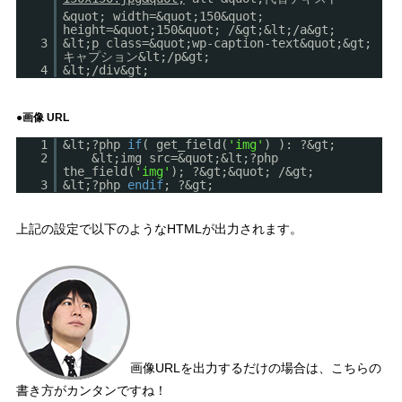
&quot; width=&quot;150&quot;
height=&quot;150&quot; /&gt;&lt;/a&gt;
3
&lt;p class=&quot;wp-caption-text&quot;&gt;
キャプション&lt;/p&gt;
4
&lt;/div&gt;
●画像 URL
1
&lt;?php
if
( get_field(
'img'
) ): ?&gt;
2
&lt;img src=&quot;&lt;?php
the_field(
'img'
); ?&gt;&quot; /&gt;
3
&lt;?php
endif
; ?&gt;
上記の設定で以下のようなHTMLが出力されます。
画像URLを出力するだけの場合は、こちらの
書き方がカンタンですね！