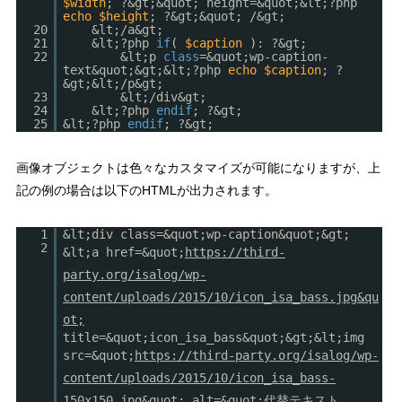
$width
; ?&gt;&quot; height=&quot;&lt;?php
echo
$height
; ?&gt;&quot; /&gt;
20
&lt;/a&gt;
21
&lt;?php
if
(
$caption
): ?&gt;
22
&lt;p
class
=&quot;wp-caption-
text&quot;&gt;&lt;?php
echo
$caption
; ?
&gt;&lt;/p&gt;
23
&lt;/div&gt;
24
&lt;?php
endif
; ?&gt;
25
&lt;?php
endif
; ?&gt;
画像オブジェクトは色々なカスタマイズが可能になりますが、上
記の例の場合は以下のHTMLが出力されます。
1
&lt;div class=&quot;wp-caption&quot;&gt;
2
&lt;a href=&quot;
https://third-
party.org/isalog/wp-
content/uploads/2015/10/icon_isa_bass.jpg&qu
ot;
title=&quot;icon_isa_bass&quot;&gt;&lt;img
src=&quot;
https://third-party.org/isalog/wp-
content/uploads/2015/10/icon_isa_bass-
150x150.jpg&quot;
alt=&quot;代替テキスト