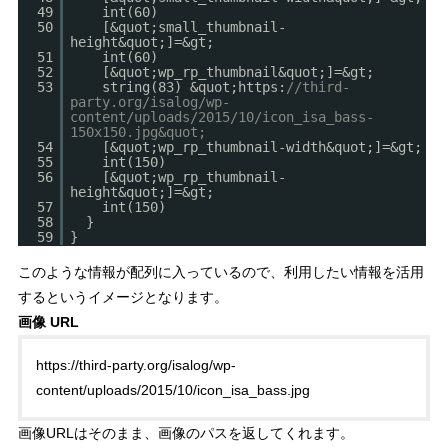
49
int(60)
50
[&quot;small_thumbnail-
height&quot;]=&gt;
51
int(60)
52
[&quot;wp_rp_thumbnail&quot;]=&gt;
53
string(83) &quot;https:
//third-
party.org/isalog/wp-
content/uploads/2015/10/icon_isa_bass-
150x150.jpg&quot;
54
[&quot;wp_rp_thumbnail-width&quot;]=&gt;
55
int(150)
56
[&quot;wp_rp_thumbnail-
height&quot;]=&gt;
57
int(150)
58
}
59
}
このような情報が配列に入っているので、利用したい情報を活用
するというイメージとなります。
画像 URL
https://third-party.org/isalog/wp-
content/uploads/2015/10/icon_isa_bass.jpg
画像URLはそのまま、画像のパスを返してくれます。