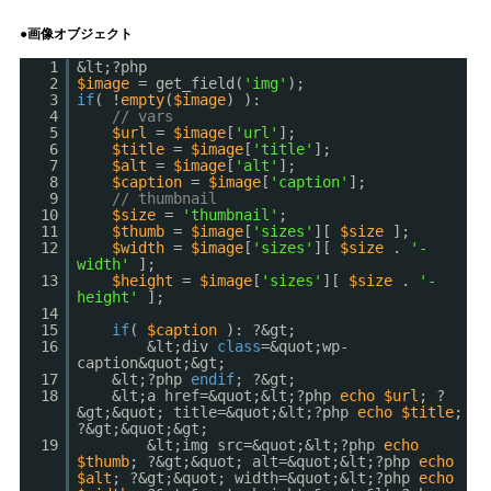
●画像オブジェクト
1
&lt;?php
2
$image
= get_field(
'img'
);
3
if
( !
empty
(
$image
) ):
4
// vars
5
$url
=
$image
[
'url'
];
6
$title
=
$image
[
'title'
];
7
$alt
=
$image
[
'alt'
];
8
$caption
=
$image
[
'caption'
];
9
// thumbnail
10
$size
=
'thumbnail'
;
11
$thumb
=
$image
[
'sizes'
][
$size
];
12
$width
=
$image
[
'sizes'
][
$size
.
'-
width'
];
13
$height
=
$image
[
'sizes'
][
$size
.
'-
height'
];
14
15
if
(
$caption
): ?&gt;
16
&lt;div
class
=&quot;wp-
caption&quot;&gt;
17
&lt;?php
endif
; ?&gt;
18
&lt;a href=&quot;&lt;?php
echo
$url
; ?
&gt;&quot; title=&quot;&lt;?php
echo
$title
;
?&gt;&quot;&gt;
19
&lt;img src=&quot;&lt;?php
echo
$thumb
; ?&gt;&quot; alt=&quot;&lt;?php
echo
$alt
; ?&gt;&quot; width=&quot;&lt;?php
echo