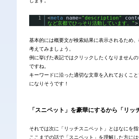
します。
1
<
meta
name
=
"description"
cont
など京都でひっそり活動しています。"
>
基本的には概要文が検索結果に表示されるため、
考えてみましょう。
例に挙げた表記ではクリックしたくなりませんの
ですね。
キーワードに沿った適切な文章を入れておくこと
になりそうです！
「スニペット」を豪華にするから「リッ
それでは次に「リッチスニペット」とはなにを指
ここまでの話で「スニペット」を理解した方には